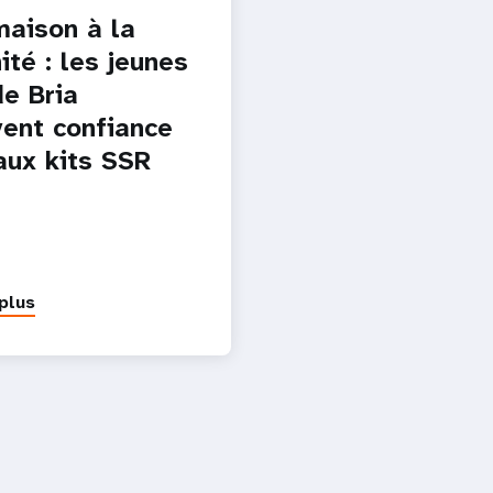
maison à la
ité : les jeunes
de Bria
vent confiance
aux kits SSR
plus