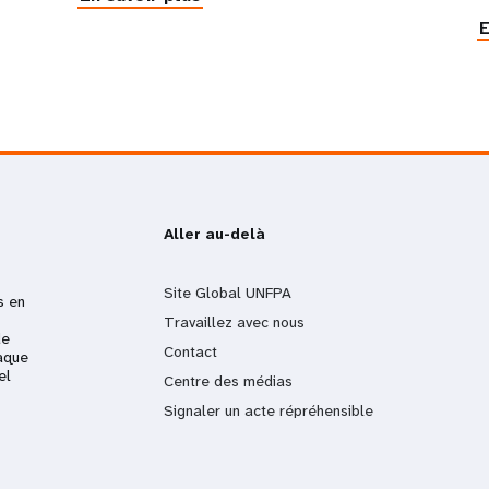
E
Aller au-delà
Site Global UNFPA
s en
Travaillez avec nous
de
Contact
aque
el
Centre des médias
Signaler un acte répréhensible